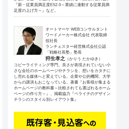
『新・従業員満足度ES2.0～業績に連動する従業員満
足度の上げ方～』など。
オートマーケ WEBコンサルタント
ワードメーカー株式会社 代表取締
役社長
ランチェスター経営株式会社公認
「戦略社長塾」塾長
狩生孝之
（かりう たかゆき）
コピーライティング専門。良さが表現されていない小
さな会社のホームページやチラシを、想いをカタチに
し売れる媒体へと変えている。企業や公的機関、大学
からの講演もおこなっている。著書『お客様が集まる
ホームページの教科書～比較されても選ばれるホーム
ページの作り方～』、掲載協力『ペライチのデザイン
チラシのスタイル別レイアウト集』