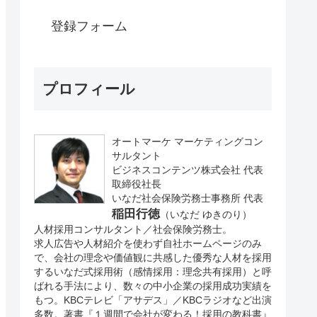
登録フォーム
プロフィール
オートマーケ マーケティングコン
サルタント
ビジネスコンテンツ株式会社 代表
取締役社長
いなだ社会保険労務士事務所 代表
稲田行徳
（いなだ ゆきのり）
人材採用コンサルタント／社会保険労務士。
求人広告や人材紹介を使わず自社ホームページのみ
で、会社の理念や価値観に共感した優秀な人材を採用
するいなだ式採用術（感情採用：理念共有採用）と呼
ばれる手法により、数々の中小企業の採用成功実績を
もつ。KBCテレビ「アサデス」／KBCラジオなど出演
多数。著書『１週間で会社が変わる！採用の教科書』